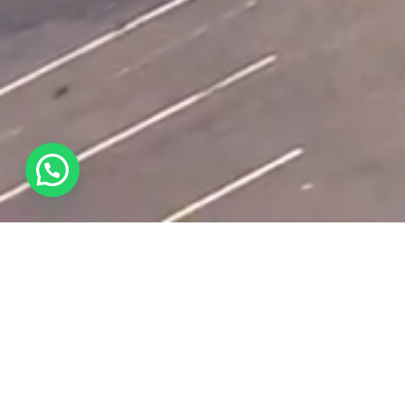
NOSOTROS_
C O N S T R U I M O S S U E Ñ O S