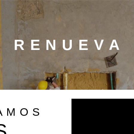
R E N U E V A
 A M O S
S